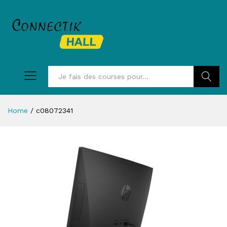
Recherc
Home
/
c08072341