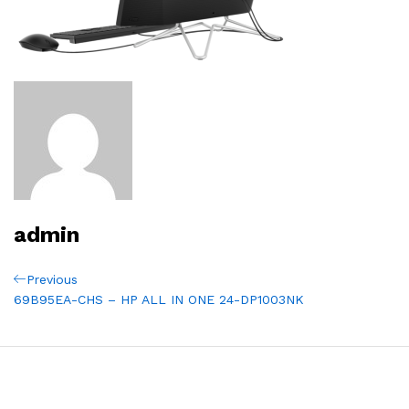
admin
Navigation
Previous
Previous
Post
69B95EA-CHS – HP ALL IN ONE 24-DP1003NK
de
l’article