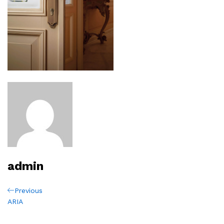
admin
Navigation
Previous
Previous
Post
ARIA
de