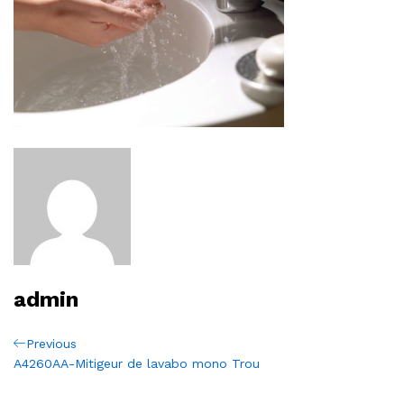
admin
Navigation
Previous
Previous
Post
A4260AA-Mitigeur de lavabo mono Trou
de