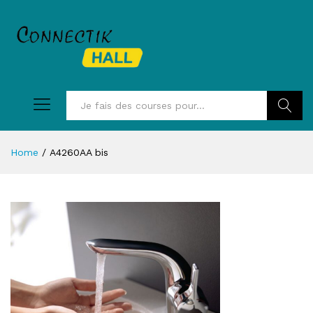
Recherc
Home
/
A4260AA bis