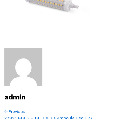
admin
Navigation
Previous
Previous
Post
289253-CHS – BELLALUX Ampoule Led E27
de