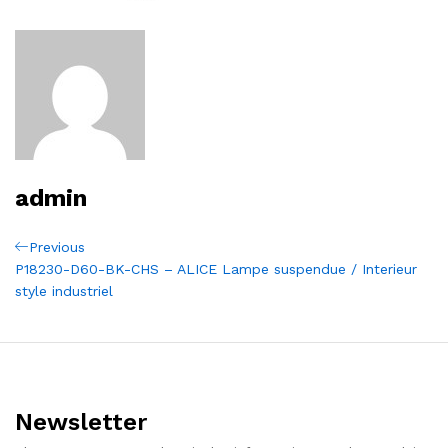
admin
Navigation
Previous
Previous
Post
P18230-D60-BK-CHS – ALICE Lampe suspendue / Interieur
de
style industriel
l’article
Newsletter