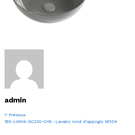
admin
Navigation
Previous
Previous
Post
185-LVA04-GC330-CHS -Lavabo rond d’appogio MOD4
de