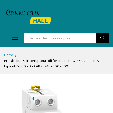
Recherc
Home
/
ProDis-iID-K-interrupteur-différentiel-PdC-45kA-2P-40A-
type-AC-300mA-A9R75240-600×600