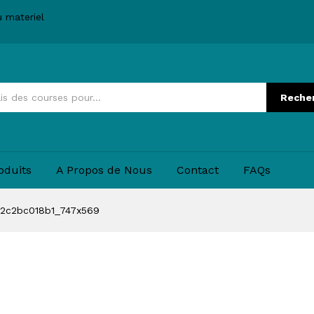
u materiel
Reche
oduits
A Propos de Nous
Contact
FAQs
2c2bc018b1_747x569