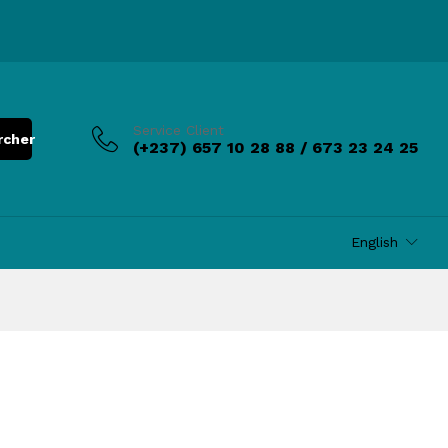
Service Client
rcher
(+237) 657 10 28 88 / 673 23 24 25
English