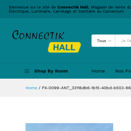
Bienvenue sur le site de
Connectik Hall
; Magasin de vente d
Electrique, Luminaire, Carrelage et Sanitaire au Cameroun!
Tous
Shop By Room
Home
Nos Pr
Home
/
PX-0099-ANT_33118db6-1b15-40bd-b503-66