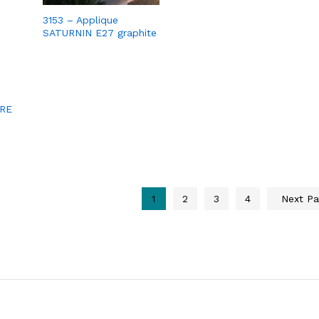
3153 – Applique
SATURNIN E27 graphite
IRE
1
2
3
4
Next P