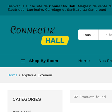
Bienvenue sur le site de
Connectik Hall
; Magasin de vente d
Electrique, Luminaire, Carrelage et Sanitaire au Cameroun!
Tous
Shop By Room
Home
Nos Pr
Home
/
Applique Exterieur
37
Products found
CATEGORIES