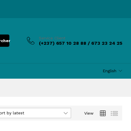
Service Client
rcher
(+237) 657 10 28 88 / 673 23 24 25
English
ort by latest
View