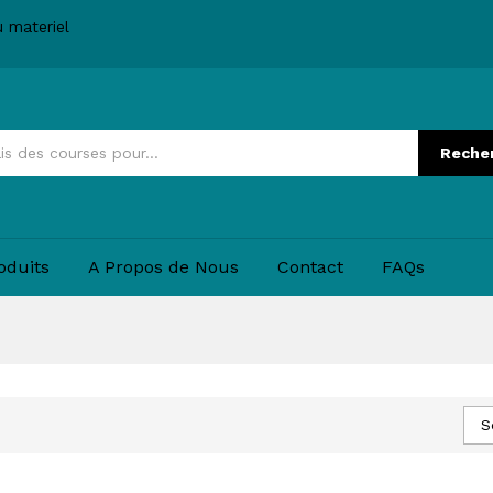
u materiel
Reche
oduits
A Propos de Nous
Contact
FAQs
S