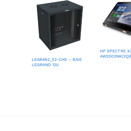
HP SPECTRE X3
AW2003NK(2Q9
LEG6462_52-CHS – BAIE
LEGRAND 12U