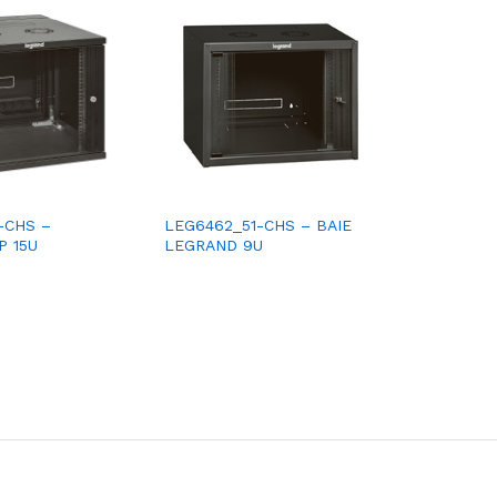
-CHS –
LEG6462_51-CHS – BAIE
LEG6462_
P 15U
LEGRAND 9U
VENTILAT
coffret L