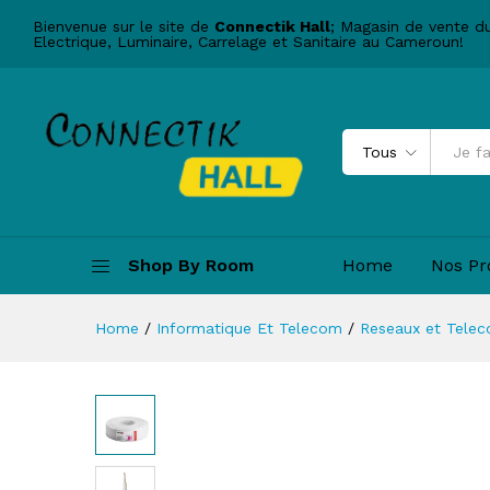
CH-82658660-ELECT - Câble 
Bienvenue sur le site de
Connectik Hall
; Magasin de vente d
Description
Electrique, Luminaire, Carrelage et Sanitaire au Cameroun!
Tous
Shop By Room
Home
Nos Pr
Home
/
Informatique Et Telecom
/
Reseaux et Tele