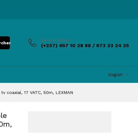
Add to Cart
Service Client
rcher
(+237) 657 10 28 88 / 673 23 24 25
English
tv coaxial, 17 VATC, 50m, LEXMAN
le
50m,