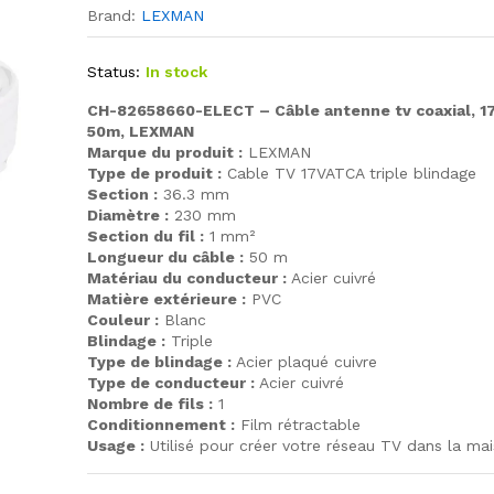
Brand:
LEXMAN
Status:
In stock
CH-82658660-ELECT – Câble antenne tv coaxial, 1
50m, LEXMAN
Marque du produit :
LEXMAN
Type de produit :
Cable TV 17VATCA triple blindage
Section :
36.3 mm
Diamètre :
230 mm
Section du fil :
1 mm²
Longueur du câble :
50 m
Matériau du conducteur :
Acier cuivré
Matière extérieure :
PVC
Couleur :
Blanc
Blindage :
Triple
Type de blindage :
Acier plaqué cuivre
Type de conducteur :
Acier cuivré
Nombre de fils :
1
Conditionnement :
Film rétractable
Usage :
Utilisé pour créer votre réseau TV dans la ma