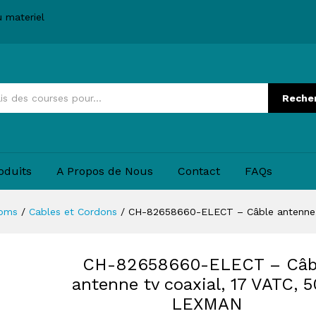
antenne tv coaxial, 17 VATC, 50m, LEXMAN
u materiel
Reche
oduits
A Propos de Nous
Contact
FAQs
coms
/
Cables et Cordons
/
CH-82658660-ELECT – Câble antenne 
CH-82658660-ELECT – Câb
antenne tv coaxial, 17 VATC, 
LEXMAN