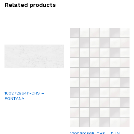
Related products
100272964P-CHS –
FONTANA
100099186P-CHS – DUAL