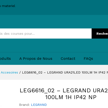
1LED 100LM 1H IP42 NP
u materiel
Reche
oduits
A Propos de Nous
Contact
FAQs
 Accesoires
/
LEG6616_02 – LEGRAND URA21LED 100LM 1H IP42 
LEG6616_02 – LEGRAND URA2
100LM 1H IP42 NP
Brand:
LEGRAND