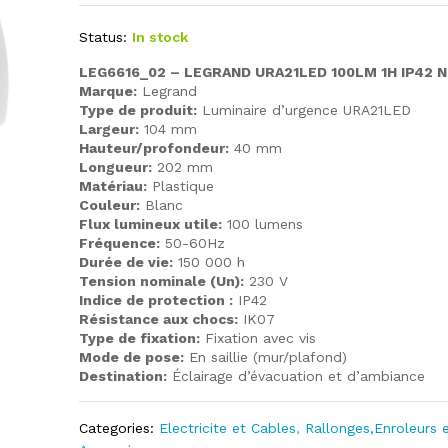
Status:
In stock
LEG6616_02 – LEGRAND URA21LED 100LM 1H IP42 
Marque:
Legrand
Type de produit:
Luminaire d’urgence URA21LED
Largeur:
104 mm
Hauteur/profondeur:
40 mm
Longueur:
202 mm
Matériau:
Plastique
Couleur:
Blanc
Flux lumineux utile:
100 lumens
Fréquence:
50-60Hz
Durée de vie:
150 000 h
Tension nominale (Un):
230 V
Indice de protection :
IP42
Résistance aux chocs:
IK07
Type de fixation:
Fixation avec vis
Mode de pose:
En saillie (mur/plafond)
Destination:
Éclairage d’évacuation et d’ambiance
Categories:
Electricite et Cables
,
Rallonges,Enroleurs 