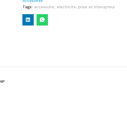
Accesoires
Tags:
accessoire
,
electricite
,
prise et interupteur
 NP