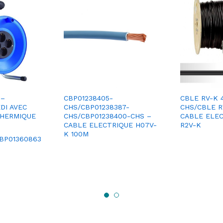
 –
CBP01238405-
CBLE RV-K 4
DI AVEC
CHS/CBP01238387-
CHS/CBLE R
THERMIQUE
CHS/CBP01238400-CHS –
CABLE ELEC
CABLE ELECTRIQUE H07V-
R2V-K
K 100M
CBP01360863