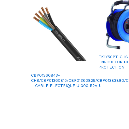
FK1Y50PT-CHS
ENROULEUR HE
PROTECTION 
CBP01360843-
CHS/CBP01360815/CBP01360825/CBP01383880/
– CABLE ELECTRIQUE U1000 R2V-U