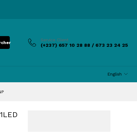
Add to Cart
Service Client
rcher
(+237) 657 10 28 88 / 673 23 24 25
English
NP
1LED