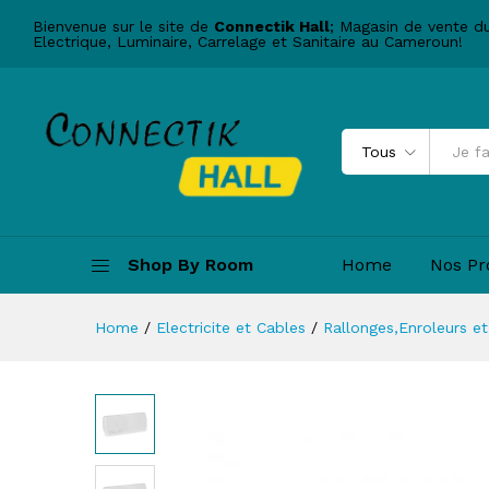
LEG6616_02 - LEGRAND URA2
Bienvenue sur le site de
Connectik Hall
; Magasin de vente d
Description
Electrique, Luminaire, Carrelage et Sanitaire au Cameroun!
Tous
Shop By Room
Home
Nos Pr
Home
/
Electricite et Cables
/
Rallonges,Enroleurs et