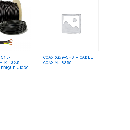
G1.5-
COAXRG59-CHS – CABLE
FK2YD20
V-K 4G2.5 –
COAXIAL RG59
ENROULE
TRIQUE U1000
PROTECT