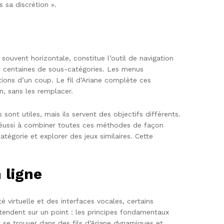
 sa discrétion ».
, souvent horizontale, constitue l’outil de navigation
es centaines de sous-catégories. Les menus
ions d’un coup. Le fil d’Ariane complète ces
on, sans les remplacer.
 sont utiles, mais ils servent des objectifs différents.
 a réussi à combiner toutes ces méthodes de façon
atégorie et explorer des jeux similaires. Cette
 ligne
é virtuelle et des interfaces vocales, certains
ntendent sur un point : les principes fondamentaux
t se trouver dans des fils d’Ariane dynamiques et