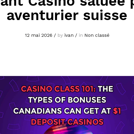
tant Casino saluée 
aventurier suisse
12 mai 2026
/
by
ivan
/
in
Non classé