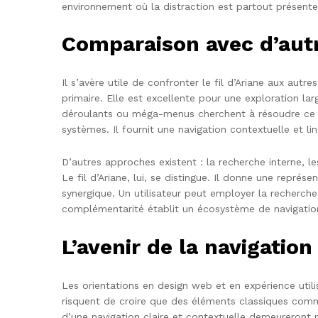
environnement où la distraction est partout présente
Comparaison avec d’aut
Il s’avère utile de confronter le fil d’Ariane aux autr
primaire. Elle est excellente pour une exploration l
déroulants ou méga-menus cherchent à résoudre ce pro
systèmes. Il fournit une navigation contextuelle et li
D’autres approches existent : la recherche interne, les
Le fil d’Ariane, lui, se distingue. Il donne une repr
synergique. Un utilisateur peut employer la recherche 
complémentarité établit un écosystème de navigation
L’avenir de la navigation
Les orientations en design web et en expérience utilis
risquent de croire que des éléments classiques comme
d’une navigation claire et contextuelle demeureront p