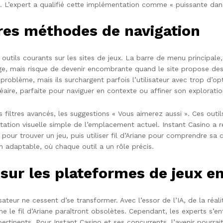
. L’expert a qualifié cette implémentation comme « puissante dans
res méthodes de navigation
es outils courants sur les sites de jeux. La barre de menu principale
arge, mais risque de devenir encombrante quand le site propose d
blème, mais ils surchargent parfois l’utilisateur avec trop d’opt
néaire, parfaite pour naviguer en contexte ou affiner son explorati
 filtres avancés, les suggestions « Vous aimerez aussi ». Ces outils
ésentation visuelle simple de l’emplacement actuel. Instant Casino
pour trouver un jeu, puis utiliser fil d’Ariane pour comprendre sa c
 adaptable, où chaque outil a un rôle précis.
 sur les plateformes de jeux en
ateur ne cessent d’se transformer. Avec l’essor de l’IA, de la réalit
 le fil d’Ariane paraîtront obsolètes. Cependant, les experts s’e
ertinents. Pour Instant Casino et ses concurrents, l’avenir pourrai