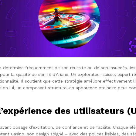
web détermine fréquemment de son réussite ou de son insuccès. In
our la qualité de son fil d’Ariane. Un explorateur suisse, expert ré
nnalité. Il soutient que cette stratégie améliore effectivement l’e
Selon lui, un composant structurel en apparence ordinaire peut co
l’expérience des utilisateurs (
 savant dosage d’excitation, de confiance et de facilité. Chaque élém
tant Casino, son design soigné – avec des polices lisibles, des sép