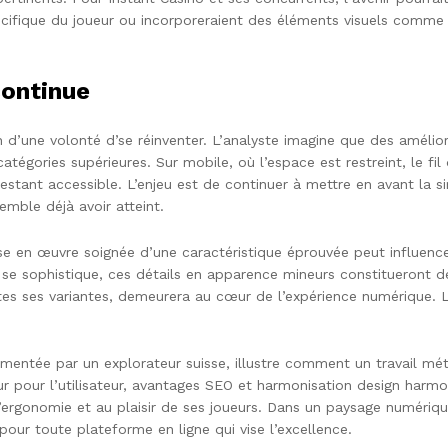
pécifique du joueur ou incorporeraient des éléments visuels comme 
continue
d’une volonté d’se réinventer. L’analyste imagine que des améliora
es catégories supérieures. Sur mobile, où l’espace est restreint, le f
stant accessible. L’enjeu est de continuer à mettre en avant la sim
emble déjà avoir atteint.
ise en œuvre soignée d’une caractéristique éprouvée peut influen
t se sophistique, ces détails en apparence mineurs constitueront d
utes ses variantes, demeurera au cœur de l’expérience numérique. Le
limentée par un explorateur suisse, illustre comment un travail mé
r pour l’utilisateur, avantages SEO et harmonisation design harmon
rgonomie et au plaisir de ses joueurs. Dans un paysage numérique
pour toute plateforme en ligne qui vise l’excellence.