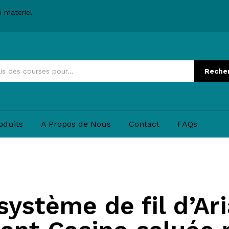
u materiel
Reche
oduits
A Propos de Nous
Contact
FAQs
système de fil d’Ar