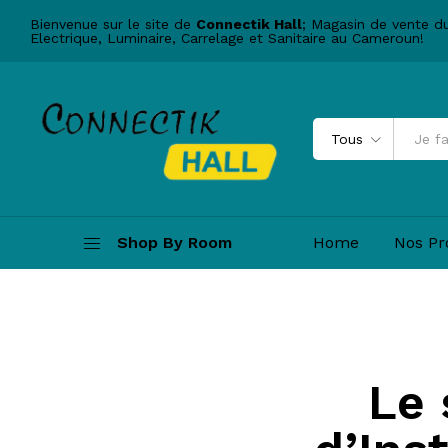
Bienvenue sur le site de
Connectik Hall
; Magasin de vente d
Electrique, Luminaire, Carrelage et Sanitaire au Cameroun!
Tous
Shop By Room
Home
Nos Pr
Le 