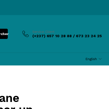
Service Client
rcher
(+237) 657 10 28 88 / 673 23 24 25
English
iane