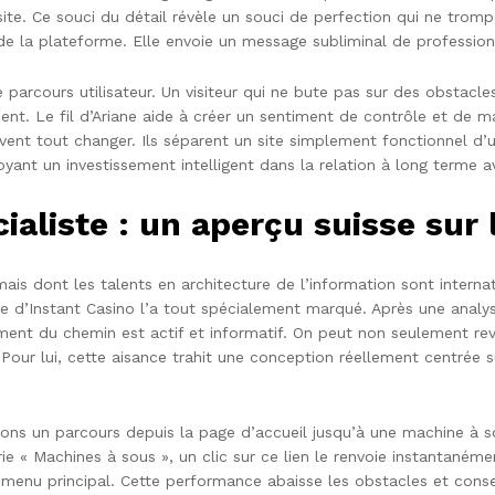
e. Ce souci du détail révèle un souci de perfection qui ne trompe 
 de la plateforme. Elle envoie un message subliminal de professionn
 parcours utilisateur. Un visiteur qui ne bute pas sur des obstacl
vient. Le fil d’Ariane aide à créer un sentiment de contrôle et de 
vent tout changer. Ils séparent un site simplement fonctionnel d’un
yant un investissement intelligent dans la relation à long terme ave
aliste : un aperçu suisse sur l
ais dont les talents en architecture de l’information sont intern
 d’Instant Casino l’a tout spécialement marqué. Après une analyse
ent du chemin est actif et informatif. On peut non seulement reven
 Pour lui, cette aisance trahit une conception réellement centrée 
ns un parcours depuis la page d’accueil jusqu’à une machine à sous
rie « Machines à sous », un clic sur ce lien le renvoie instantanémen
e menu principal. Cette performance abaisse les obstacles et cons