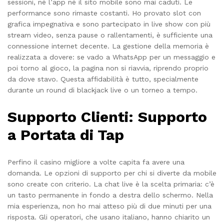
sessioni, né l’app né il sito mobile sono mai caduti. Le
performance sono rimaste costanti. Ho provato slot con
grafica impegnativa e sono partecipato in live show con più
stream video, senza pause o rallentamenti, è sufficiente una
connessione internet decente. La gestione della memoria è
realizzata a dovere: se vado a WhatsApp per un messaggio e
poi torno al gioco, la pagina non si riavvia, riprendo proprio
da dove stavo. Questa affidabilità è tutto, specialmente
durante un round di blackjack live o un torneo a tempo.
Supporto Clienti: Supporto
a Portata di Tap
Perfino il casino migliore a volte capita fa avere una
domanda. Le opzioni di supporto per chi si diverte da mobile
sono create con criterio. La chat live è la scelta primaria: c’è
un tasto permanente in fondo a destra dello schermo. Nella
mia esperienza, non ho mai atteso più di due minuti per una
risposta. Gli operatori, che usano italiano, hanno chiarito un