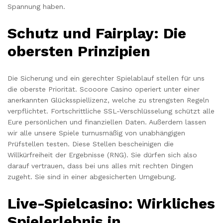
Spannung haben.
Schutz und Fairplay: Die
obersten Prinzipien
Die Sicherung und ein gerechter Spielablauf stellen für uns
die oberste Priorität. Scooore Casino operiert unter einer
anerkannten Glücksspiellizenz, welche zu strengsten Regeln
verpflichtet. Fortschrittliche SSL-Verschlüsselung schützt alle
Eure persönlichen und finanziellen Daten. Außerdem lassen
wir alle unsere Spiele turnusmäßig von unabhängigen
Prüfstellen testen. Diese Stellen bescheinigen die
Willkürfreiheit der Ergebnisse (RNG). Sie dürfen sich also
darauf vertrauen, dass bei uns alles mit rechten Dingen
zugeht. Sie sind in einer abgesicherten Umgebung.
Live-Spielcasino: Wirkliches
Spielerlebnis in