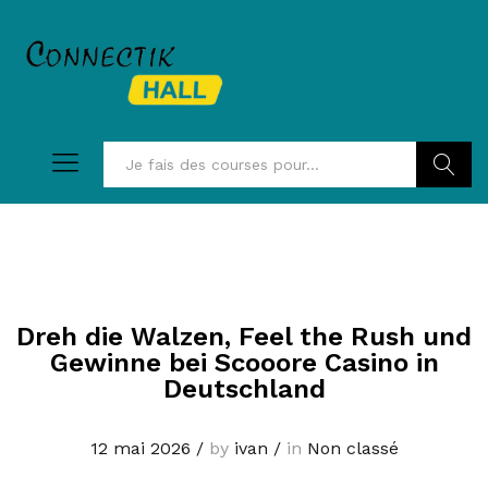
Recherc
Dreh die Walzen, Feel the Rush und
Gewinne bei Scooore Casino in
Deutschland
12 mai 2026
/
by
ivan
/
in
Non classé