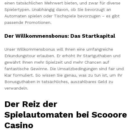
einen tatsächlichen Mehrwert bieten, und zwar für diverse
Spielertypen. Unabhängig davon, ob Sie bevorzugt an
Automaten spielen oder Tischspiele bevorzugen – es gibt
passende Promotionen.
Der Willkommensbonus: Das Startkapital
Unser Willkommensbonus will Ihnen eine umfangreiche
Erkundungstour erlauben. Er erhöht Ihr Startguthaben und
gewährt Ihnen mehr Spielzeit und mehr Chancen auf
fantastische Gewinne. Die Umsatzbedingungen sind fair und
klar formuliert. So wissen Sie genau, was zu tun ist, um Ihr
Bonusguthaben in tatsächliches, auszahlbares Geld zu
verwandeln.
Der Reiz der
Spielautomaten bei Scooore
Casino