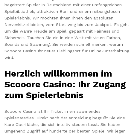
begeistert Spieler in Deutschland mit einer umfangreichen
Spielbibliothek, attraktiven Boni und einem reibungslosen
Spielerlebnis. Wir möchten Ihnen Ihnen den absoluten
Nervenkitzel bieten, vom Start weg bis zum Jackpot. Es geht
um die wahre Freude am Spiel, gepaart mit Fairness und
Sicherheit. Tauchen Sie ein in eine Welt mit vielen Farben,
Sounds und Spannung. Sie werden schnell merken, warum
Scooore Casino Ihr neuer Lieblingsort für Online-Unterhaltung
wird.
Herzlich willkommen im
Scooore Casino: Ihr Zugang
zum Spielerlebnis
Scooore Casino ist Ihr Ticket in ein spannendes
Spieleparadies. Direkt nach der Anmeldung begrüßt Sie eine
klare Oberfläche, die sich intuitiv steuern lässt. Sie haben
umgehend Zugriff auf hunderte der besten Spiele. Wir legen