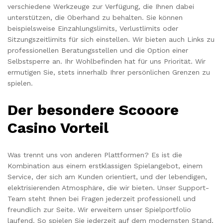
verschiedene Werkzeuge zur Verfügung, die Ihnen dabei
unterstützen, die Oberhand zu behalten. Sie können
beispielsweise Einzahlungslimits, Verlustlimits oder
Sitzungszeitlimits für sich einstellen. Wir bieten auch Links zu
professionellen Beratungsstellen und die Option einer
Selbstsperre an. Ihr Wohlbefinden hat für uns Priorität. Wir
ermutigen Sie, stets innerhalb Ihrer persönlichen Grenzen zu
spielen.
Der besondere Scooore
Casino Vorteil
Was trennt uns von anderen Plattformen? Es ist die
Kombination aus einem erstklassigen Spielangebot, einem
Service, der sich am Kunden orientiert, und der lebendigen,
elektrisierenden Atmosphäre, die wir bieten. Unser Support-
Team steht Ihnen bei Fragen jederzeit professionell und
freundlich zur Seite. Wir erweitern unser Spielportfolio
laufend. So spielen Sie jederzeit auf dem modernsten Stand.