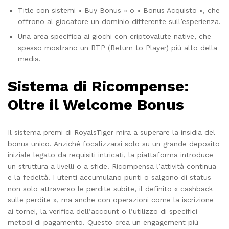
Title con sistemi « Buy Bonus » o « Bonus Acquisto », che
offrono al giocatore un dominio differente sull’esperienza.
Una area specifica ai giochi con criptovalute native, che
spesso mostrano un RTP (Return to Player) più alto della
media.
Sistema di Ricompense:
Oltre il Welcome Bonus
Il sistema premi di RoyalsTiger mira a superare la insidia del
bonus unico. Anziché focalizzarsi solo su un grande deposito
iniziale legato da requisiti intricati, la piattaforma introduce
un struttura a livelli o a sfide. Ricompensa l’attività continua
e la fedeltà. I utenti accumulano punti o salgono di status
non solo attraverso le perdite subite, il definito « cashback
sulle perdite », ma anche con operazioni come la iscrizione
ai tornei, la verifica dell’account o l’utilizzo di specifici
metodi di pagamento. Questo crea un engagement più