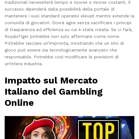
tradizionali necessiterà tempo e risorse e risorse costanti. Il
successo dipenderà dalla possibilità della portale di
mantenere i suoi standard operativi elevati mentre estende la
comunità di giocatori. Dovrà agire senza sacrificare i principi
di trasparenza ed efficienza su cui è stata creata. Se ci farà,
RoyalsTiger potrebbe non solo affermarsi come nome.
Potrebbe lasciare un’impronta, mostrando che un sito di
gioco può essere sia tecnologicamente avanzato che
responsabile. Potrebbe così modificare le previsioni di
un’intera industria.
Impatto sul Mercato
Italiano del Gambling
Online