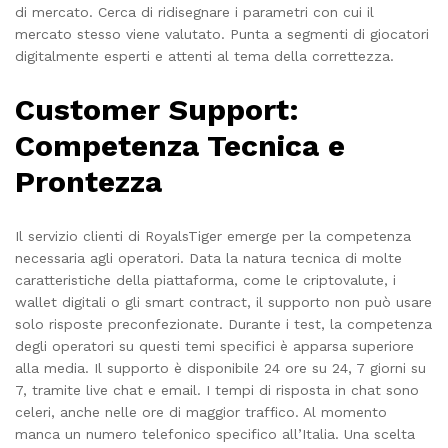
di mercato. Cerca di ridisegnare i parametri con cui il
mercato stesso viene valutato. Punta a segmenti di giocatori
digitalmente esperti e attenti al tema della correttezza.
Customer Support:
Competenza Tecnica e
Prontezza
Il servizio clienti di RoyalsTiger emerge per la competenza
necessaria agli operatori. Data la natura tecnica di molte
caratteristiche della piattaforma, come le criptovalute, i
wallet digitali o gli smart contract, il supporto non può usare
solo risposte preconfezionate. Durante i test, la competenza
degli operatori su questi temi specifici è apparsa superiore
alla media. Il supporto è disponibile 24 ore su 24, 7 giorni su
7, tramite live chat e email. I tempi di risposta in chat sono
celeri, anche nelle ore di maggior traffico. Al momento
manca un numero telefonico specifico all’Italia. Una scelta