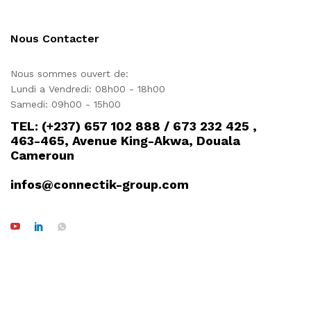
Nous Contacter
Nous sommes ouvert de:
Lundi a Vendredi: 08h00 - 18h00
Samedi: 09h00 - 15h00
TEL: (+237) 657 102 888 / 673 232 425 ,
463-465, Avenue King-Akwa, Douala
Cameroun
infos@connectik-group.com